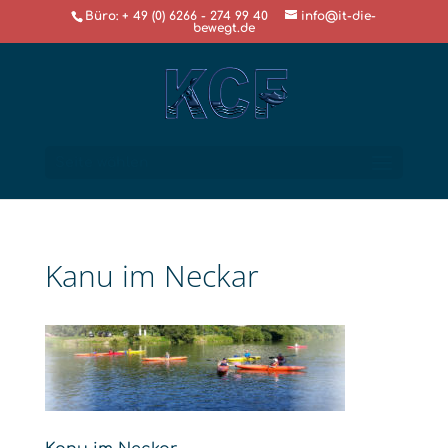
Büro: + 49 (0) 6266 - 274 99 40
info@it-die-
bewegt.de
Seite wählen
Kanu im Neckar